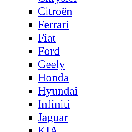
Citroën
Ferrari
Fiat
Ford
Geely
Honda
Hyundai
Infiniti
Jaguar
KIA