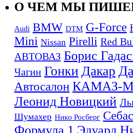
О ЧЕМ МЫ ПИШ
G-Force
BMW
Audi
DTM
Mini
Pirelli
Red Bu
Nissan
Борис Гада
АВТОВАЗ
Дакар
Да
Гонки
Чагин
КАМАЗ-М
Автосалон
Леонид Новицкий
Ль
Себас
Шумахер
Нико Росберг
Формула 1
Эдуард Н