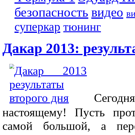
безопасность
видео
в
суперкар
тюнинг
Дакар 2013: результ
Сегодн
настоящему! Пусть про
самой большой, а пе