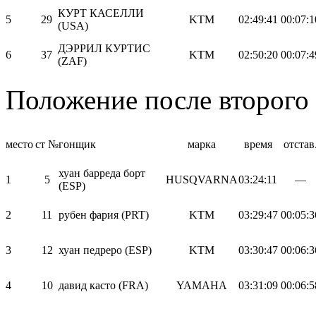
КУРТ КАСЕЛЛИ
5
29
KTM
02:49:41
00:07:1
(USA)
ДЭРРИЛ КУРТИС
6
37
KTM
02:50:20
00:07:4
(ZAF)
Положение после второго 
место
ст №
гонщик
марка
время
отстав
хуан барреда борт
1
5
HUSQVARNA
03:24:11
—
(ESP)
2
11
рубен фария (PRT)
KTM
03:29:47
00:05:3
3
12
хуан педреро (ESP)
KTM
03:30:47
00:06:3
4
10
давид касто (FRA)
YAMAHA
03:31:09
00:06:5