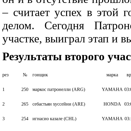
– считает успех в этой 
делом. Сегодня Патрон
участке, выиграл этап и в
Результаты второго уча
рез
№
гонщик
марка
в
1
250
маркос патронелли (ARG)
YAMAHA
03:
2
265
себастьян хуссейни (ARE)
HONDA
03:
3
254
игнасио казале (CHL)
YAMAHA
03: