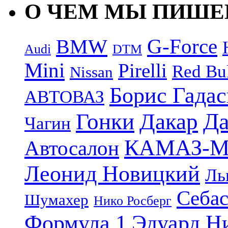
О ЧЕМ МЫ ПИШ
G-Force
BMW
Audi
DTM
Mini
Pirelli
Red Bu
Nissan
Борис Гада
АВТОВАЗ
Дакар
Да
Гонки
Чагин
КАМАЗ-М
Автосалон
Леонид Новицкий
Ль
Себас
Шумахер
Нико Росберг
Формула 1
Эдуард Н