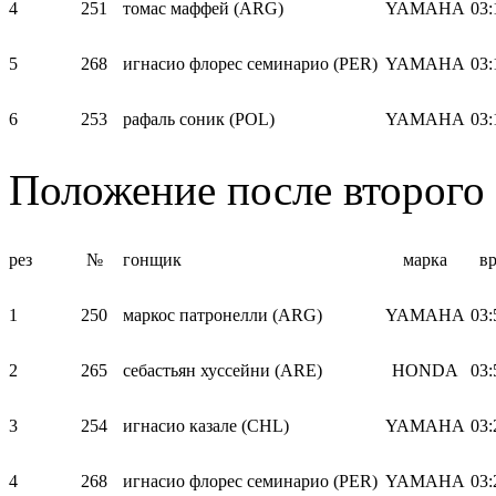
4
251
томас маффей (ARG)
YAMAHA
03:
5
268
игнасио флорес семинарио (PER)
YAMAHA
03:
6
253
рафаль соник (POL)
YAMAHA
03:
Положение после второго
рез
№
гонщик
марка
в
1
250
маркос патронелли (ARG)
YAMAHA
03:
2
265
себастьян хуссейни (ARE)
HONDA
03:
3
254
игнасио казале (CHL)
YAMAHA
03:
4
268
игнасио флорес семинарио (PER)
YAMAHA
03: