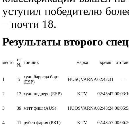
уступил победителю боле
– почти 18.
Результаты второго спец
ст
место
гонщик
марка
время
отстав
№
хуан барреда борт
1
5
HUSQVARNA
02:42:31
—
(ESP)
2
12
хуан педреро (ESP)
KTM
02:45:47
00:03:1
3
39
мэтт фиш (AUS)
HUQSVARNA
02:48:24
00:05:5
4
11
рубен фария (PRT)
KTM
02:48:57
00:06:2