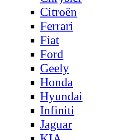
Citroën
Ferrari
Fiat
Ford
Geely
Honda
Hyundai
Infiniti
Jaguar
KIA