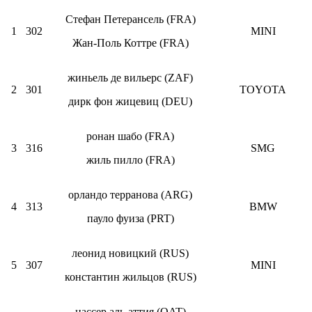
Стефан Петерансель (FRA)
1
302
MINI
Жан-Поль Коттре (FRA)
жиньель де вильерс (ZAF)
2
301
TOYOTA
дирк фон жицевиц (DEU)
ронан шабо (FRA)
3
316
SMG
жиль пилло (FRA)
орландо терранова (ARG)
4
313
BMW
пауло фуиза (PRT)
леонид новицкий (RUS)
5
307
MINI
константин жильцов (RUS)
нассер аль-аттия (QAT)