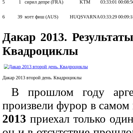
5
1
сирил депре (FRA)
KTM
03:33:01
00:08:5
6
39
мэтт фиш (AUS)
HUQSVARNA
03:33:29
00:09:1
Дакар 2013. Результаты
Квадроциклы
Дакар 2013 второй день. Квадроциклы
В прошлом году арген
произвели фурор в самом 
2013
приехал только один
он и в отсутствие прошло