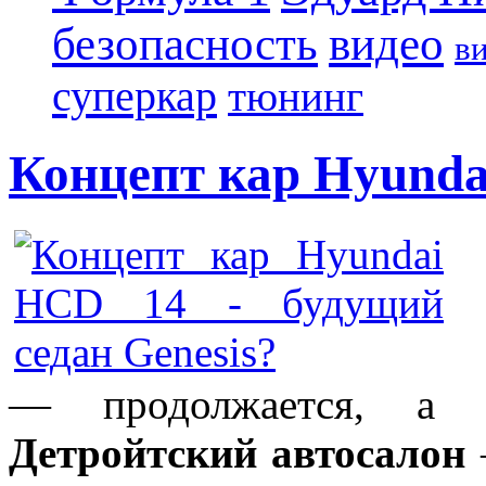
безопасность
видео
в
суперкар
тюнинг
Концепт кар Hyunda
Ц
— продолжается, а с
Детройтский автосалон
–