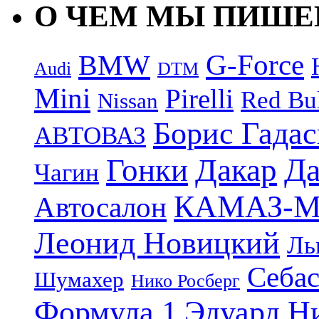
О ЧЕМ МЫ ПИШ
G-Force
BMW
Audi
DTM
Mini
Pirelli
Red Bu
Nissan
Борис Гада
АВТОВАЗ
Дакар
Да
Гонки
Чагин
КАМАЗ-М
Автосалон
Леонид Новицкий
Ль
Себас
Шумахер
Нико Росберг
Формула 1
Эдуард Н