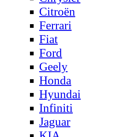
Citroën
Ferrari
Fiat
Ford
Geely
Honda
Hyundai
Infiniti
Jaguar
KIA