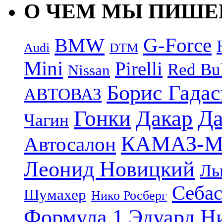
О ЧЕМ МЫ ПИШ
G-Force
BMW
Audi
DTM
Mini
Pirelli
Red Bu
Nissan
Борис Гада
АВТОВАЗ
Дакар
Да
Гонки
Чагин
КАМАЗ-М
Автосалон
Леонид Новицкий
Ль
Себас
Шумахер
Нико Росберг
Формула 1
Эдуард Н