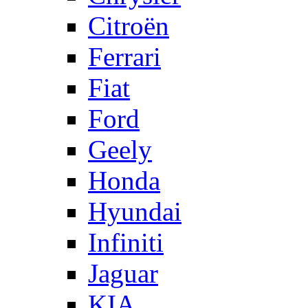
Citroën
Ferrari
Fiat
Ford
Geely
Honda
Hyundai
Infiniti
Jaguar
KIA