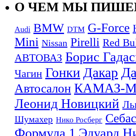
О ЧЕМ МЫ ПИШ
G-Force
BMW
Audi
DTM
Mini
Pirelli
Red Bu
Nissan
Борис Гада
АВТОВАЗ
Дакар
Да
Гонки
Чагин
КАМАЗ-М
Автосалон
Леонид Новицкий
Ль
Себас
Шумахер
Нико Росберг
Формула 1
Эдуард Н