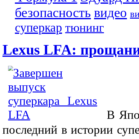
безопасность
видео
в
суперкар
тюнинг
Lexus LFA: прощани
В Япон
последний в истории суп