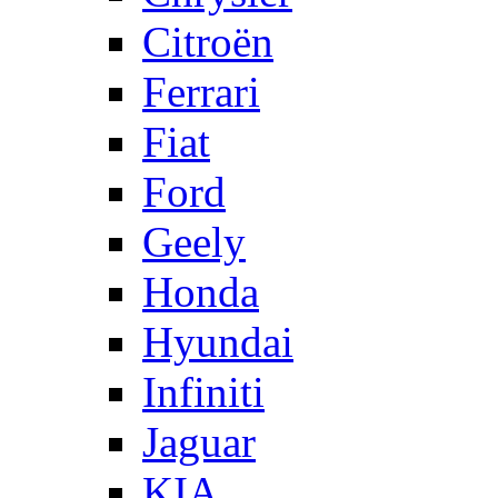
Citroën
Ferrari
Fiat
Ford
Geely
Honda
Hyundai
Infiniti
Jaguar
KIA