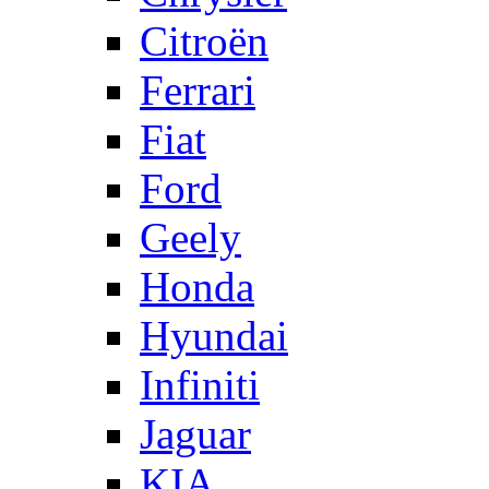
Citroën
Ferrari
Fiat
Ford
Geely
Honda
Hyundai
Infiniti
Jaguar
KIA