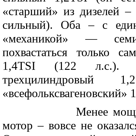
«старший» из дизелей – 
сильный). Оба – с еди
«механикой» — семи
похвастаться только с
1,4TSI (122 л.с.).
трехцилиндровый
«всефольксвагеновский» 1
Менее мощный и 
мотор – вовсе не оказалс