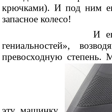
крючками). И под ним е
запасное колесо!
И еще есть ку
гениальностей», возво
превосходную степень. М
эту машинку