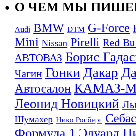
О ЧЕМ МЫ ПИШ
G-Force
BMW
Audi
DTM
Mini
Pirelli
Red Bu
Nissan
Борис Гада
АВТОВАЗ
Дакар
Да
Гонки
Чагин
КАМАЗ-М
Автосалон
Леонид Новицкий
Ль
Себас
Шумахер
Нико Росберг
Формула 1
Эдуард Н