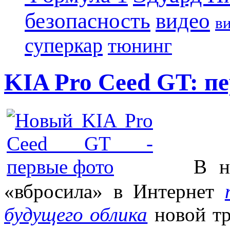
безопасность
видео
в
суперкар
тюнинг
KIA Pro Ceed GT: п
В нача
«вбросила» в Интернет
будущего облика
новой т