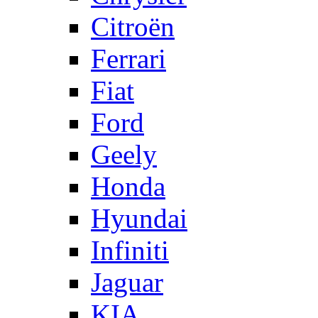
Citroën
Ferrari
Fiat
Ford
Geely
Honda
Hyundai
Infiniti
Jaguar
KIA