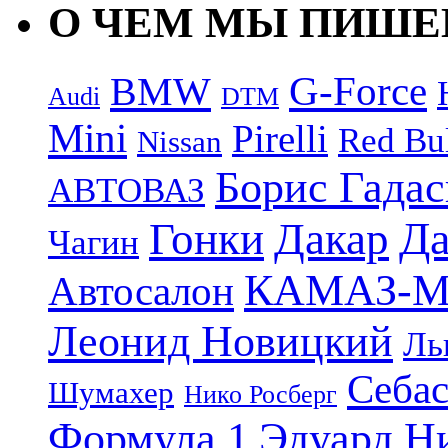
О ЧЕМ МЫ ПИШ
G-Force
BMW
Audi
DTM
Mini
Pirelli
Red Bu
Nissan
Борис Гада
АВТОВАЗ
Дакар
Да
Гонки
Чагин
КАМАЗ-М
Автосалон
Леонид Новицкий
Ль
Себас
Шумахер
Нико Росберг
Формула 1
Эдуард Н