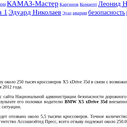
КАМАЗ-Мастер
Леонид 
лон
Концепт
Каргинов
 1
Эдуард Николаев
безопасность
аварии
Этап
 около 250 тысяч кроссоверов X5 xDrive 35d в связи с возмож
 2012 года.
 сайта Национальной администрации безопасности дорожног
езультате его поломки водителю
BMW X5 xDrive 35d
внезапно
й ситуации.
т отозвано около 5,5 тысячи кроссоверов. Точное количеств
агентство Ассошиэйтед Пресс, всего отзыву подлежат около 250.