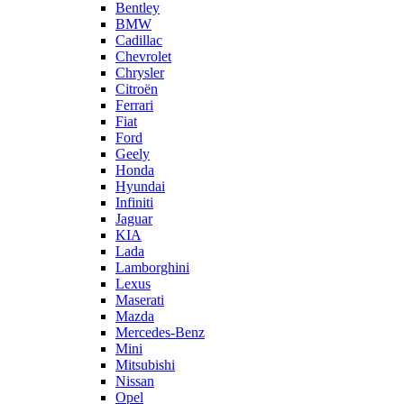
Bentley
BMW
Cadillac
Chevrolet
Chrysler
Citroën
Ferrari
Fiat
Ford
Geely
Honda
Hyundai
Infiniti
Jaguar
KIA
Lada
Lamborghini
Lexus
Maserati
Mazda
Mercedes-Benz
Mini
Mitsubishi
Nissan
Opel