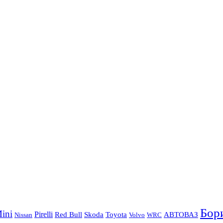
Бор
ini
Pirelli
Red Bull
Skoda
Toyota
АВТОВАЗ
Nissan
Volvo
WRC