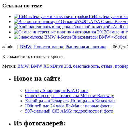
Ссылки по теме
1644 «Лексуса» в к
Все «п
Audi н
Самые инт
Знакомьтесь: BMW 4-Series!
admin |
BMW
,
Новости марок
,
Рыночная аналитика
| 06 Дек
К сожалению, отзывы закрыты.
Метки:
BMW
,
BMW X5 xDrive 35d
,
безопасность
,
отзыв
,
прове
Новое на сайте
Celebrity Shopping от KIA Quoris
Спорткар года — теперь на Moscow Raceway
Китайцы – в Беларусь, Японцы – в Казахстан
Юбилейные 24 часа Ле-Мана: первые факты
507-сильный C63 AMG: подробности и фото
Из фотогалерей: