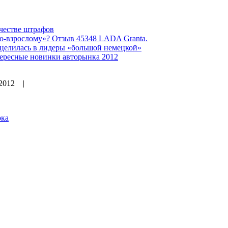
ачестве штрафов
о-взрослому»? Отзыв 45348 LADA Granta.
ацелилась в лидеры «большой немецкой»
ересные новинки авторынка 2012
 2012 |
рка