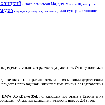
Новицкий
Мардеев
Льюис Хэмильтон
Михаэль Шумахер
Нико
видео
суперкар
ралли
тюнинг
видео дакар
владимир васильев
ным дефектом усилителя рулевого управления. Отзыву подлежат
о движения США. Причина отзыва — возможный дефект болта
 придется прикладывать значительные усилия для управления
о
BMW X5 xDrive 35d
, попадающих под отзыв в Европе и на
000 машин. Отзывная компания начнется в январе 2013 года.